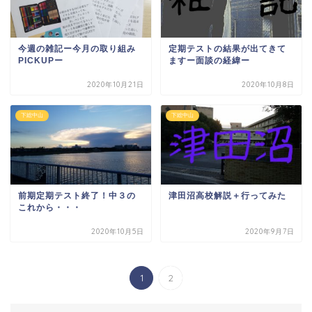
今週の雑記ー今月の取り組み
定期テストの結果が出てきて
PICKUPー
ますー面談の経緯ー
2020年10月21日
2020年10月8日
下総中山
下総中山
前期定期テスト終了！中３の
津田沼高校解説＋行ってみた
これから・・・
2020年10月5日
2020年9月7日
1
2