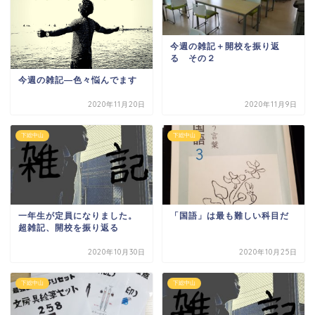
今週の雑記＋開校を振り返
る その２
今週の雑記—色々悩んでます
2020年11月20日
2020年11月9日
下総中山
下総中山
一年生が定員になりました。
「国語」は最も難しい科目だ
超雑記、開校を振り返る
2020年10月30日
2020年10月25日
下総中山
下総中山