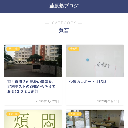
藤原塾ブログ
― CATEGORY ―
鬼高
原木中山
千葉県
市川市周辺の高校の基準を、
今週のレポート 11/28
定期テストの点数から考えて
みる(２０２１新訂
2020年11月29日
2020年11月28日
下総中山
下総中山