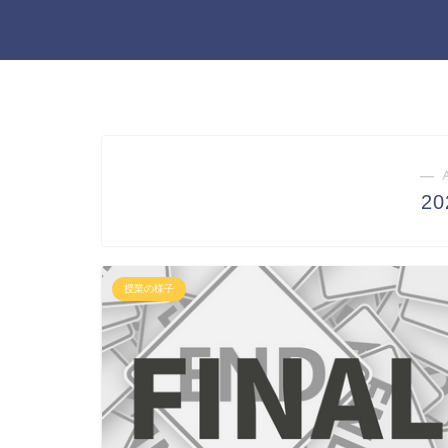
― 
2
授業の様子